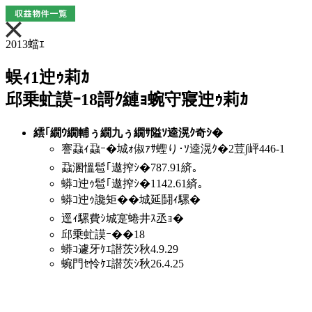
2013蟷ｴ
蜈ｨ1迚ｩ莉ｶ
邱乗虻謨ｰ18謌ｸ縺ｮ蜿守寢迚ｩ莉ｶ
繧｢繝ｳ繝輔ぅ繝九ぅ繝ｻ隘ｿ逵滉ｸ奇ｼ�
謇蝨ｨ蝨ｰ�城ｫ俶ｧｻ蟶り･ｿ逵滉ｸ�2荳∫岼446-1
蝨溷慍髱｢遨搾ｼ�787.91緕｡
蟒ｺ迚ｩ髱｢遨搾ｼ�1142.61緕｡
蟒ｺ迚ｩ讒矩��城延鬪ｨ騾�
逕ｨ騾費ｼ城寔蜷井ｽ丞ｮ�
邱乗虻謨ｰ��18
蟒ｺ遽牙ｹｴ譛茨ｼ秋4.9.29
蜿門ｾ怜ｹｴ譛茨ｼ秋26.4.25