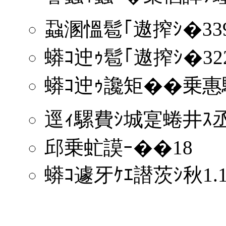
蝨溷慍髱｢遨搾ｼ�339
蟒ｺ迚ｩ髱｢遨搾ｼ�322
蟒ｺ迚ｩ讒矩��乗
逕ｨ騾費ｼ城寔蜷井ｽ
邱乗虻謨ｰ��18
蟒ｺ遽牙ｹｴ譛茨ｼ秋1.10