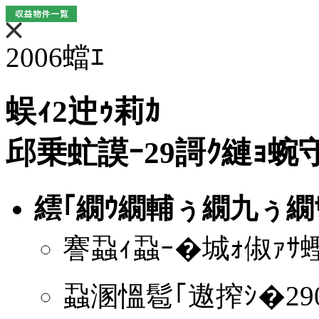
2006蟷ｴ
蜈ｨ2迚ｩ莉ｶ
邱乗虻謨ｰ29謌ｸ縺ｮ蜿
繧｢繝ｳ繝輔ぅ繝九ぅ繝
謇蝨ｨ蝨ｰ�城ｫ俶ｧｻ蟶
蝨溷慍髱｢遨搾ｼ�290