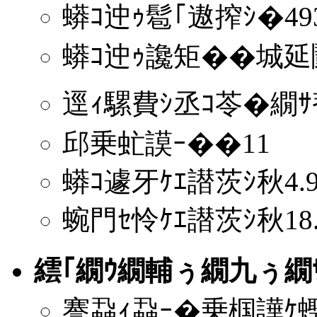
蟒ｺ迚ｩ髱｢遨搾ｼ�493
蟒ｺ迚ｩ讒矩��城延
逕ｨ騾費ｼ丞ｺ苓�繝ｻ
邱乗虻謨ｰ��11
蟒ｺ遽牙ｹｴ譛茨ｼ秋4.9
蜿門ｾ怜ｹｴ譛茨ｼ秋18.
繧｢繝ｳ繝輔ぅ繝九ぅ繝
謇蝨ｨ蝨ｰ�乗椢譁ｹ蟶よ